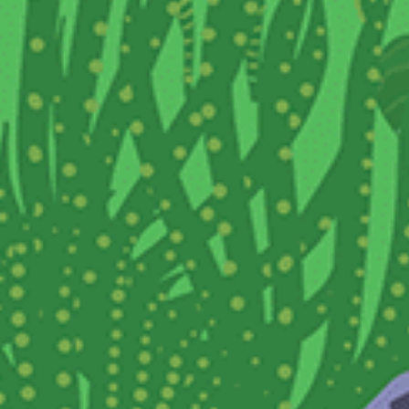
72
ru
½
Eddy,
atine